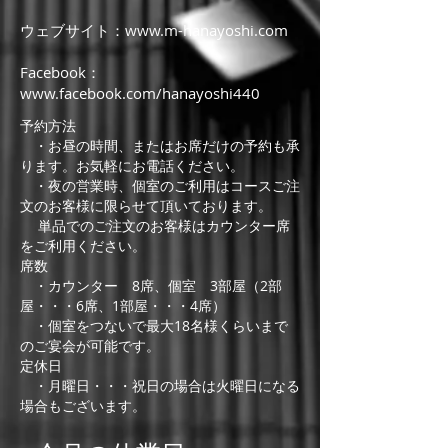
www.m-hanayoshi.com
ウェブサイト：
Facebook：
www.facebook.com/hanayoshi440
予約方法
・お昼の時間、またはお席だけの予約も承
ります。お気軽にお電話ください。
・夜の営業時、個室のご利用はコースご注
文のお客様に限らせて頂いております。
単品でのご注文のお客様はカウンター席
をご利用ください。
席数
・カウンター 8席、個室 3部屋（2部
屋・・・6席、1部屋・・・4席）
・個室をつないで最大18名様くらいまで
のご宴会が可能です。
定休日
・月曜日・・・祝日の場合は火曜日になる
場合もございます。